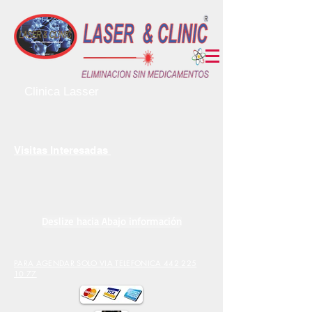
Clinica Lasser
Visitas Interesadas
Deslize hacia Abajo información
PARA AGENDAR SOLO VIA TELEFONICA 442 225
10 77