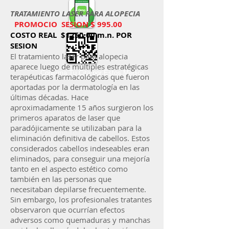
TRATAMIENTO LASER PARA ALOPECIA
PROMOCIO SESION $ 995.00
COSTO REAL $1250.00 m.n. POR
SESION
El tratamiento laser para alopecia
aparece luego de múltiples estratégicas
Confirma Tu Cita por Estos Medios
terapéuticas farmacológicas que fueron
aportadas por la dermatología en las
últimas décadas. Hace
aproximadamente 15 años surgieron los
primeros aparatos de laser que
paradójicamente se utilizaban para la
eliminación definitiva de cabellos. Estos
considerados cabellos indeseables eran
eliminados, para conseguir una mejoría
tanto en el aspecto estético como
también en las personas que
necesitaban depilarse frecuentemente.
Sin embargo, los profesionales tratantes
observaron que ocurrían efectos
adversos como quemaduras y manchas