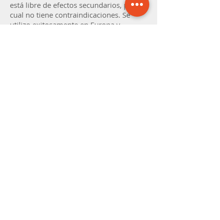
está libre de efectos secundarios, por lo
cual no tiene contraindicaciones. Se
utilizo exitosamente en Europa y
Estados Unidos de Norteamérica, donde
se constató una disminución de caída de
cabello en un 90% de los individuos que
se sometieron a un estudio poblacional
y una regeneración capilar en el 65% de
los casos. El tratamiento laser para
alopecia, consiste en la aplicación del
electrodo emisor durante seis sesiones
que duran aproximadamente 10
minutos en el área de la pérdida. La
mejoría comienza a observarse a los 40
días.