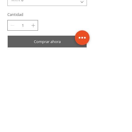
Cantidad
Comprar ahora
tratamiento clinico laser
clinic Body Laser Clinic
CITAS: (442) 225 10 77 AV. DON BOSCO
# 51 LOCAL 4 EL PUEBLITO, VILLA
CORREGIDORA. QUERETARO
QUERETARO C.P.76900
Politica de Garantia
Lunes - Viernes 8:30 am - 8:30 pm