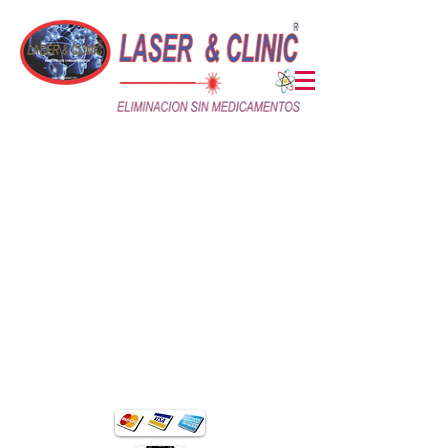
Clinica Lasser
Visitas Interesadas
Deslize hacia Abajo información
PARA AGENDAR SOLO VIA TELEFONICA 442 225
10 77