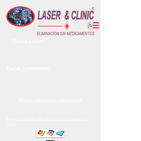
Clinica Lasser
Visitas Interesadas
Deslize hacia Abajo información
PARA AGENDAR SOLO VIA TELEFONICA 442 225
10 77