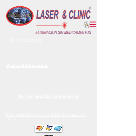
Clinica Lasser
Visitas Interesadas
Deslize hacia Abajo información
PARA AGENDAR SOLO VIA TELEFONICA 442 225
10 77